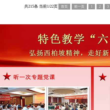
共215条 当前1/22页
首页
前一页
1
2
3