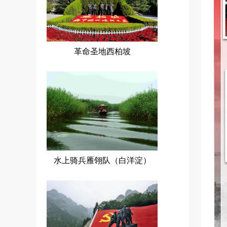
革命圣地西柏坡
水上骑兵雁翎队（白洋淀）