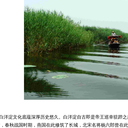
白洋淀文化底蕴深厚历史悠久。白洋淀自古即是帝王巡幸驻跸之
衍，春秋战国时期，燕国在此修筑了长城，北宋名将杨六郎曾在此