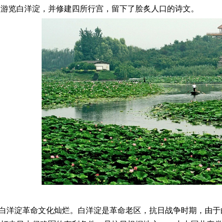
次游览白洋淀，并修建四所行宫，留下了脍炙人口的诗文。
白洋淀革命文化灿烂。白洋淀是革命老区，抗日战争时期，由于