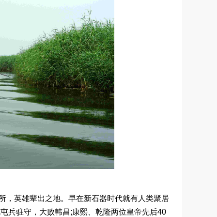
所，英雄辈出之地。早在新石器时代就有人类聚居
屯兵驻守，大败韩昌;康熙、乾隆两位皇帝先后40