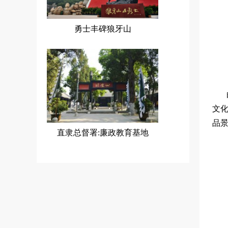
勇士丰碑狼牙山
文
品
直隶总督署:廉政教育基地