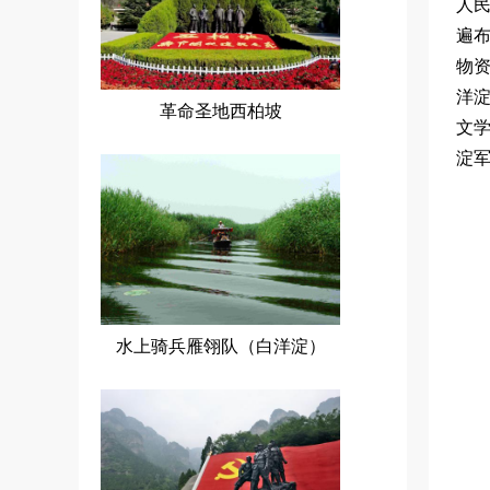
人
遍
物资
洋
革命圣地西柏坡
文
淀
水上骑兵雁翎队（白洋淀）