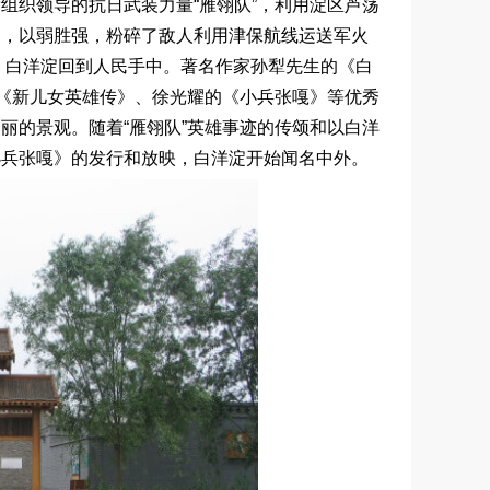
组织领导的抗日武装力量“雁翎队”，利用淀区芦荡
艇，以弱胜强，粉碎了敌人利用津保航线运送军火
降，白洋淀回到人民手中。著名作家孙犁先生的《白
的《新儿女英雄传》、徐光耀的《小兵张嘎》等优秀
丽的景观。随着“雁翎队”英雄事迹的传颂和以白洋
小兵张嘎》的发行和放映，白洋淀开始闻名中外。