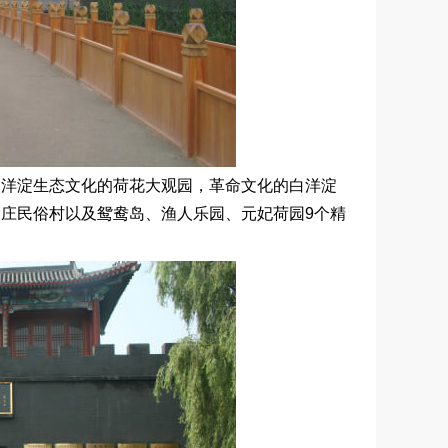
现白洋淀生态文化的荷花大观园，革命文化的白洋淀
庄民俗村以及鸳鸯岛、渔人乐园、元妃荷园9个精