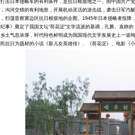
民打击日本侵略军的有利条件，是抗日根据地之一。由中国共产党
布，沟河交错的有利地形，开展机动灵活的游击战，袭击日军汽
，扫荡晋察冀边区抗日根据地的企图。1945年日本侵略者投
淀纪事》奠定了我国文坛“荷花淀”文学流派的基调，孔厥、袁静
学乡土气息浓厚，时代特色鲜明成为我国现代文学发展史上一道绚
军民抗日为题材的小说《新儿女英雄传》、《荷花淀》、电影《