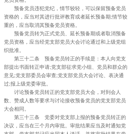
党员资格。
预备党员违犯党纪，情节较轻，可以保留预备党员
资格的，应当对其进行批评教育或者延长预备期;情节较
重的，应当取消其预备党员资格。
预备党员转为正式党员、延长预备期或者取消预备
党员资格，应当经党支部党员大会讨论通过和上级党组
织批准。
第三十二条 预备党员转正的手续是：本人向党支
部提出书面转正申请;党支部征求党小组、党员和群众的
意见;党支部委员会审查;党支部党员大会讨论、表决通
过;报上级党委审批。
讨论预备党员转正的党支部党员大会，对到会人
数、赞成人数等要求与讨论接收预备党员的党支部党员
大会相同。
第三十三条 党委对党支部上报的预备党员转正的
决议，应当在三个月内审批。审批结果应当及时通知党