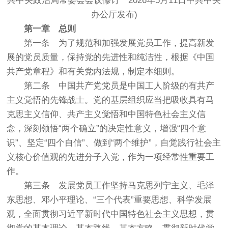
共中央政治局常委会会议修订 2026年5月11日中共中央
办公厅发布)
第一章 总则
第一条 为了规范和加强发展党员工作，提高新发
展的党员质量，保持党的先进性和纯洁性，根据《中国
共产党章程》和有关党内法规，制定本细则。
第二条 中国共产党党员是中国工人阶级的有共产
主义觉悟的先锋战士。党的基层组织应当把吸收具有马
克思主义信仰、共产主义觉悟和中国特色社会主义信
念，深刻领悟“两个确立”的决定性意义，增强“四个意
识”、坚定“四个自信”、做到“两个维护”，自觉践行社会主
义核心价值观的先进分子入党，作为一项经常性重要工
作。
第三条 发展党员工作坚持马克思列宁主义、毛泽
东思想、邓小平理论、“三个代表”重要思想、科学发展
观，全面贯彻习近平新时代中国特色社会主义思想，贯