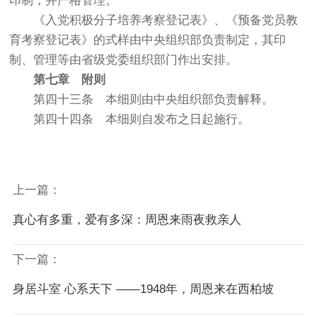
印制，并严格管理。
《入党积极分子培养考察登记表》、《预备党员教
育考察登记表》的式样由中央组织部负责制定，其印
制、管理等由省级党委组织部门作出安排。
第七章 附则
第四十三条 本细则由中央组织部负责解释。
第四十四条 本细则自发布之日起施行。
上一篇：
真心有多重，爱有多深：周恩来雨夜救亲人
下一篇：
身居斗室 心系天下 ——1948年，周恩来在西柏坡