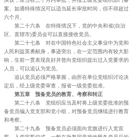
决议，应当在三个月内审批，并报上级党委组织部门备
案。如遇特殊情况可以适当延长审批时间，但不得超过
六个月。
第二十六条 在特殊情况下，党的中央和省(自治
区、直辖市)委员会可以直接接收党员。
第二十七条 对在中国特色社会主义事业中为党和
人民利益英勇献身，事迹突出，在一定范围内有较大影
响，生前一贯表现良好并曾向党组织提出过入党要求的
人员，可以追认为党员。
追认党员必须严格掌握，由所在单位党组织讨论决
定后，经上级党委审查，报省一级党委批准。
第五章 预备党员的教育、考察和转正
第二十八条 党组织应当及时将上级党委批准的预
备党员编入党支部和党小组，对预备党员继续进行教育
和考察。
第二十九条 预备党员必须面向党旗进行入党宣