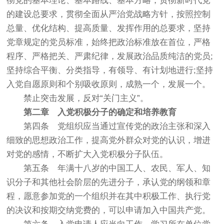
彻党的基本理论、基本路线、基本方略，贯彻新时代党
的建设总要求，贯彻全面从严治党战略方针，按照控制
总量、优化结构、提高质量、发挥作用的总要求，坚持
党章规定的党员标准，始终把政治标准放在首位，严格
程序、严格把关、严肃纪律，发展政治品质纯洁的党员;
坚持综合平衡、分类指导，有领导、有计划地进行;坚持
入党自愿原则和个别吸收原则，成熟一个，发展一个。
禁止突击发展，反对“关门主义”。
第二章 入党积极分子的确定和培养教育
第四条 党组织应当通过宣传党的政治主张和深入
细致的思想政治工作，提高党外群众对党的认识，增进
对党的感情，不断扩大入党积极分子队伍。
第五条 年满十八岁的中国工人、农民、军人、知
识分子和其他社会阶层的先进分子，承认党的纲领和章
程，愿意参加党的一个组织并在其中积极工作、执行党
的决议和按期交纳党费的，可以申请加入中国共产党。