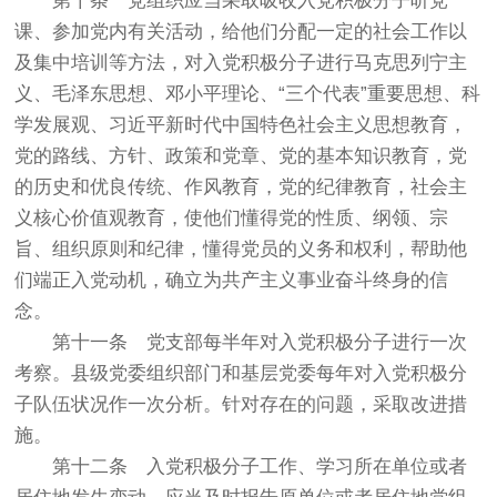
第十条 党组织应当采取吸收入党积极分子听党
课、参加党内有关活动，给他们分配一定的社会工作以
及集中培训等方法，对入党积极分子进行马克思列宁主
义、毛泽东思想、邓小平理论、“三个代表”重要思想、科
学发展观、习近平新时代中国特色社会主义思想教育，
党的路线、方针、政策和党章、党的基本知识教育，党
的历史和优良传统、作风教育，党的纪律教育，社会主
义核心价值观教育，使他们懂得党的性质、纲领、宗
旨、组织原则和纪律，懂得党员的义务和权利，帮助他
们端正入党动机，确立为共产主义事业奋斗终身的信
念。
第十一条 党支部每半年对入党积极分子进行一次
考察。县级党委组织部门和基层党委每年对入党积极分
子队伍状况作一次分析。针对存在的问题，采取改进措
施。
第十二条 入党积极分子工作、学习所在单位或者