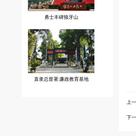
勇士丰碑狼牙山
直隶总督署:廉政教育基地
上
下