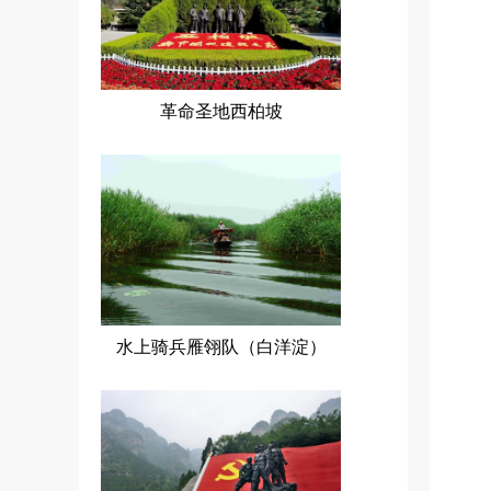
革命圣地西柏坡
水上骑兵雁翎队（白洋淀）